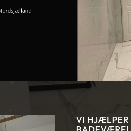
 Nordsjælland
VI HJÆLPER
BADEVÆRELS