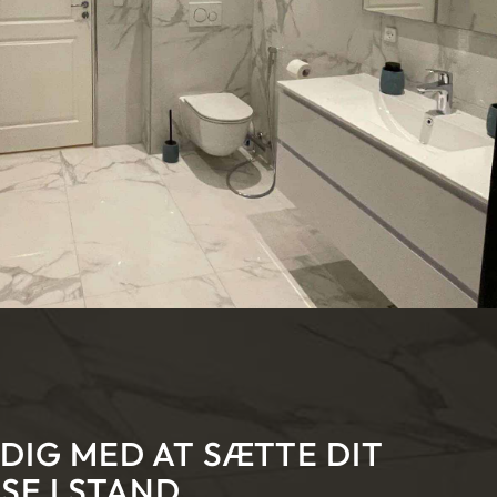
 DIG MED AT SÆTTE DIT
E I STAND