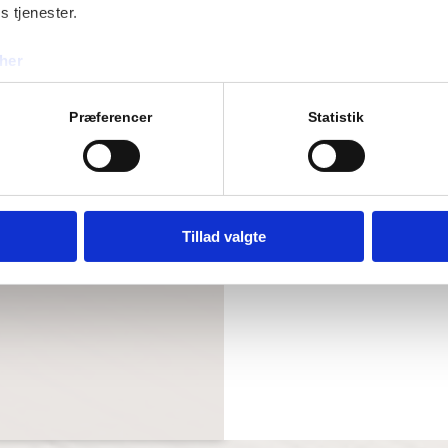
s tjenester.
her
Præferencer
Statistik
“
God kommunika
badeværelsesreno
og løsninger som 
Tillad valgte
godt for vores b