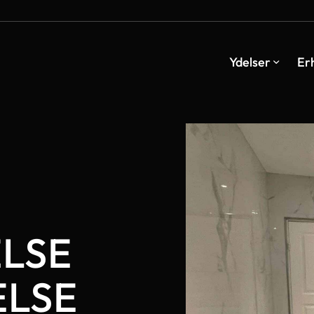
Ydelser
Er
LSE
ELSE