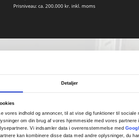
Prisniveau: ca. 200.000 kr. inkl. moms
Detaljer
DERFOR SK
ookies
Et byggeprojekt, uanset st
tillid. Du skal have ro i m
se vores indhold og annoncer, til at vise dig funktioner til sociale
dækket af Byg Garanti, så d
oplysninger om din brug af vores hjemmeside med vores partnere i
du kan nyde godt af i mang
lysepartnere. Vi indsamler data i overensstemmelse med
Googl
partnere kan kombinere disse data med andre oplysninger, du har