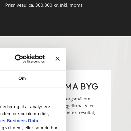
Prisniveau: ca. 300.000 kr. inkl. moms
Om
AL DU VÆLGE AMA BYG
ørrelse, er langt henad vejen et spørgsmål om
aven, når du vælger os som dit byggefirma. Vi er
 medier og til at analysere
u kan være sikker på at få et veludført resultat,
nden for sociale medier,
e år.
es Business Data
 givet dem, eller som de har