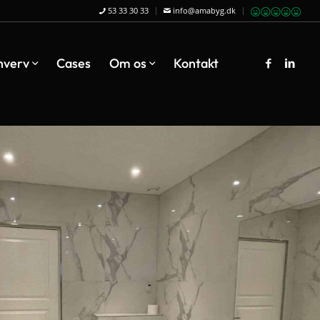
53 33 30 33
info@amabyg.dk
hverv
Cases
Om os
Kontakt