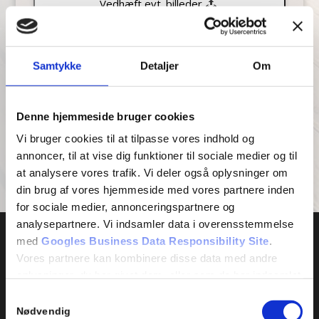
Vedhæft evt. billeder
Fortryd
Samtykke
Detaljer
Om
Denne hjemmeside bruger cookies
Vi bruger cookies til at tilpasse vores indhold og
annoncer, til at vise dig funktioner til sociale medier og til
at analysere vores trafik. Vi deler også oplysninger om
din brug af vores hjemmeside med vores partnere inden
for sociale medier, annonceringspartnere og
analysepartnere. Vi indsamler data i overensstemmelse
med
Googles Business Data Responsibility Site
.
Vores partnere kan kombinere disse data med andre
oplysninger, du har givet dem, eller som de har indsamlet
fra din brug af deres tjenester.
Samtykkevalg
FUNKTIONALITET OG DESIGN
Nødvendig