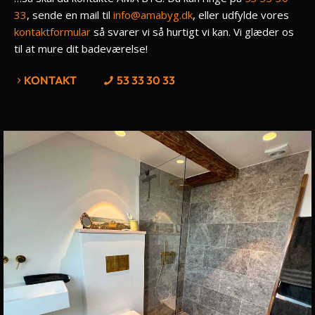
33
, sende en mail til
info@amabyg.dk
, eller udfylde vores
kontaktformular
så svarer vi så hurtigt vi kan. Vi glæder os
til at mure dit badeværelse!
KONTAKT
53 33 30 33