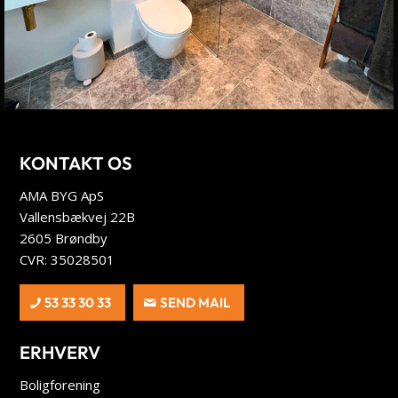
KONTAKT OS
AMA BYG ApS
Vallensbækvej 22B
2605 Brøndby
CVR: 35028501
53 33 30 33
SEND MAIL
ERHVERV
Boligforening